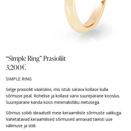
“Simple Ring” Prasioliit
3,200
€
SIMPLE RING
Selge prasioliit vääriskivi, mis istub särava kollase kulla
sõrmuse peal. Rohelise ja kollase värvi suurepärane kooslus.
Suurepärane kanda koos minimalistliku riietusega.
Sõrmus sobib ideaalselt meie keraamiliste sõrmuste valikuga.
Vahetatavad keraamilised sõrmused annavad täiesti uue
välimuse ja stiili.