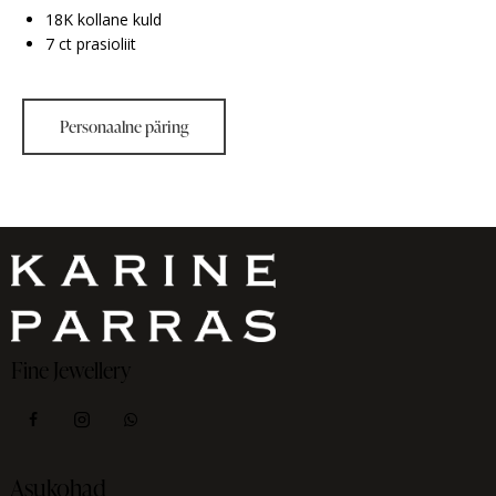
18K kollane kuld
7 ct prasioliit
Fine Jewellery
Asukohad