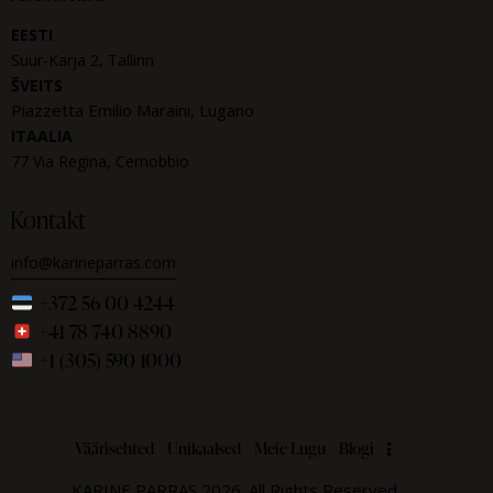
EESTI
Suur-Karja 2, Tallinn
ŠVEITS
Piazzetta Emilio Maraini, Lugano
ITAALIA
77 Via Regina, Cernobbio
Kontakt
info@karineparras.com
+372 56 00 4244
+41 78 740 8890
+1 (305) 590 1000
Väärisehted
Unikaalsed
Meie Lugu
Blogi
KARINE PARRAS 2026. All Rights Reserved.